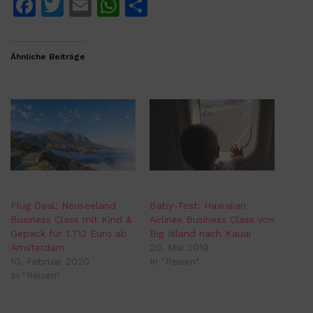
F
T
E
W
T
a
w
m
h
ei
c
itt
ai
at
le
Ähnliche Beiträge
e
er
l
s
n
b
A
o
p
o
p
k
Flug Deal: Neuseeland
Baby-Test: Hawaiian
Business Class mit Kind &
Airlines Business Class von
Gepäck für 1.712 Euro ab
Big Island nach Kauai
Amsterdam
20. Mai 2019
10. Februar 2020
In "Reisen"
In "Reisen"