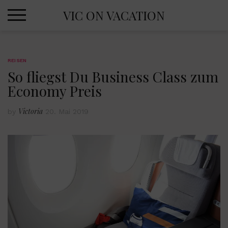
Skip
VIC ON VACATION
to
content
REISEN
So fliegst Du Business Class zum
Economy Preis
Victoria
by
20. Mai 2019