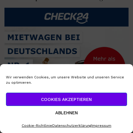
Wir verwenden Cookies, um unsere Website und unseren Service
zu optimieren.
COOKIES AKZEPTIEREN
ABLEHNEN
Ich war schon da! Aldiana mit super
Cookie-Richtlinie
Datenschutzerklärung
Impressum