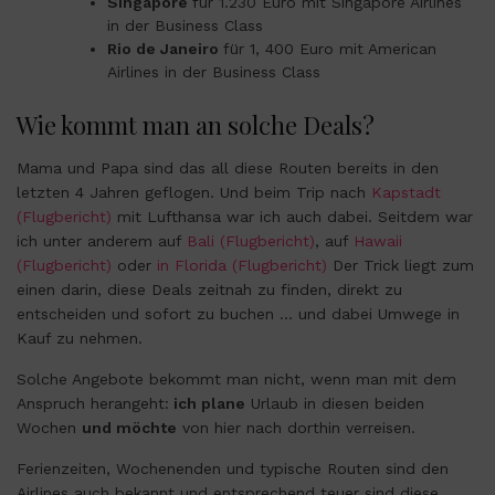
Singapore
für 1.230 Euro mit Singapore Airlines
in der Business Class
Rio de Janeiro
für 1, 400 Euro mit American
Airlines in der Business Class
Wie kommt man an solche Deals?
Mama und Papa sind das all diese Routen bereits in den
letzten 4 Jahren geflogen. Und beim Trip nach
Kapstadt
(Flugbericht)
mit Lufthansa war ich auch dabei. Seitdem war
ich unter anderem auf
Bali (Flugbericht)
, auf
Hawaii
(Flugbericht)
oder
in Florida (Flugbericht)
Der Trick liegt zum
einen darin, diese Deals zeitnah zu finden, direkt zu
entscheiden und sofort zu buchen … und dabei Umwege in
Kauf zu nehmen.
Solche Angebote bekommt man nicht, wenn man mit dem
Anspruch herangeht:
ich plane
Urlaub in diesen beiden
Wochen
und möchte
von hier nach dorthin verreisen.
Ferienzeiten, Wochenenden und typische Routen sind den
Airlines auch bekannt und entsprechend teuer sind diese