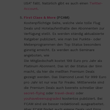
USA“ fällt. Natürlich gibt es auch einen
Twitter-
Account
.
First Class & More
(FCAM)
Kostenpflichtige Seite, welche viele tolle Flug
Deals und Hotelaufenthalte den Abonnenten zur
Verfügung stellt. Es werden ständig aktualisierte
Ratgeber publiziert, wie man bei Punkte- oder
Meilenprogrammen den Top Status besonders
günstig erreicht. Es werden auch Seminare
angeboten, wie
Die Mitgliedschaft kostet 199 Euro pro Jahr als
Platinum Abonnent. Das ist der Status der Sinn
macht, da hier die meißten Premium Deals
gezeigt werden. Das Diamond Level für 999 Euro
pro Jahr ist nur was für Freaks. Mittlerweile sind
die Premium Deals auch beereits schneller über
secret-flying
oder
travel-dealz
oder
youhavebeenupgraded
kostenlos publiziert. Bei
FCAM sind sie besser redaktionell ausgearbeitet.
Aber FCAM findet auch eigene Deals und Error