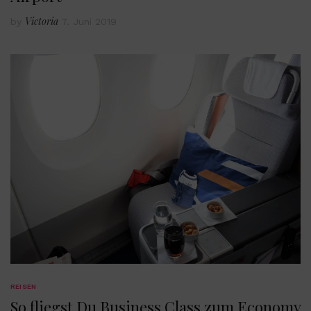
Victoria
by
7. Juni 2019
REISEN
So fliegst Du Business Class zum Economy