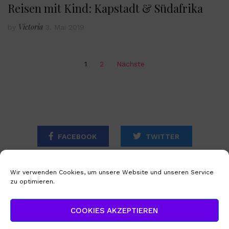
Reisen mit Kind: Kapstadt & Südafrika
Victoria
by
3. Mai 2019
Seitennummerierung
1
2
Nächste
der
Beiträge
FACEBOOK
TWITTER
INSTAGRAM
Wir verwenden Cookies, um unsere Website und unseren Service
zu optimieren.
STARTSEITE
IMPRESSUM
COOKIES AKZEPTIEREN
DATENSCHUTZERKLÄRUNG
COOKIE-RICHTLINIE