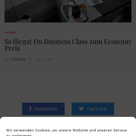
REISEN
So fliegst Du Business Class zum Economy
Preis
Victoria
by
20. Mai 2019
FACEBOOK
TWITTER
INSTAGRAM
Wir verwenden Cookies, um unsere Website und unseren Service
zu optimieren.