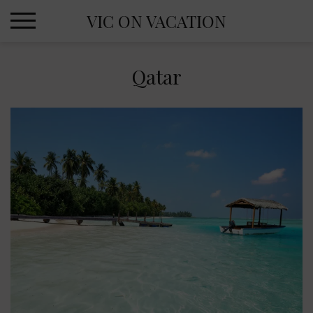
Skip
VIC ON VACATION
to
content
Qatar