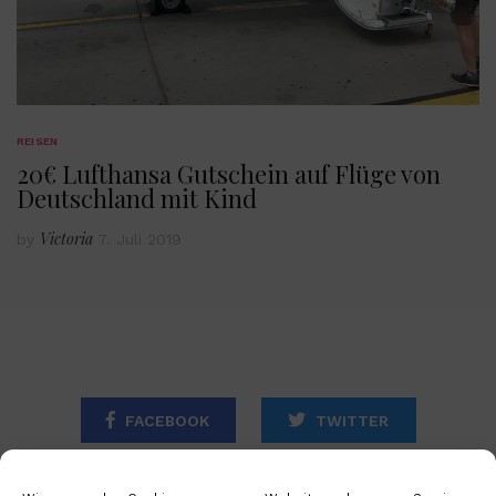
REISEN
20€ Lufthansa Gutschein auf Flüge von
Deutschland mit Kind
Victoria
by
7. Juli 2019
FACEBOOK
TWITTER
INSTAGRAM