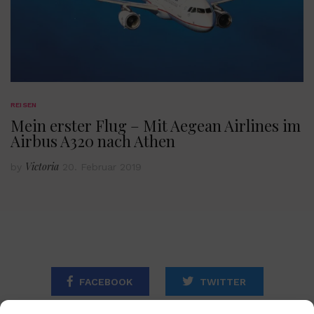
REISEN
Mein erster Flug – Mit Aegean Airlines im
Airbus A320 nach Athen
Victoria
by
20. Februar 2019
FACEBOOK
TWITTER