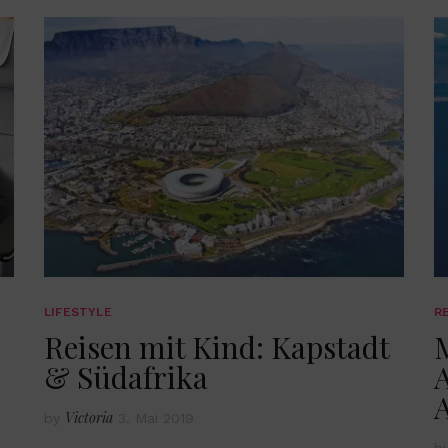
LIFESTYLE
R
Reisen mit Kind: Kapstadt
M
& Südafrika
A
Victoria
by
3. Mai 2019
b