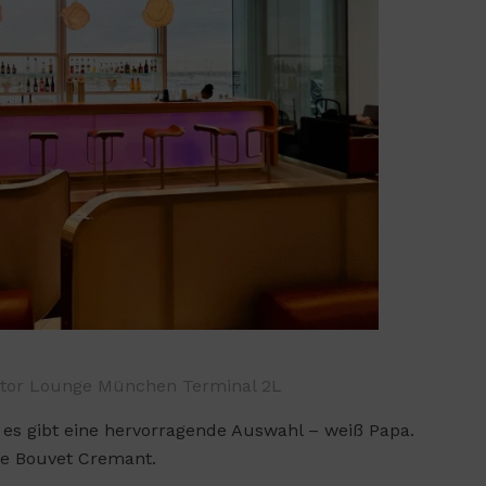
ator Lounge München Terminal 2L
s es gibt eine hervorragende Auswahl – weiß Papa.
ke Bouvet Cremant.