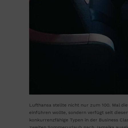
Lufthansa stellte nicht nur zum 100. Mal die
einführen wollte, sondern verfügt seit die
konkurrenzfähige Typen in der Business Cla
zweiten Sommerurlaub nach Jamaika ausgieb