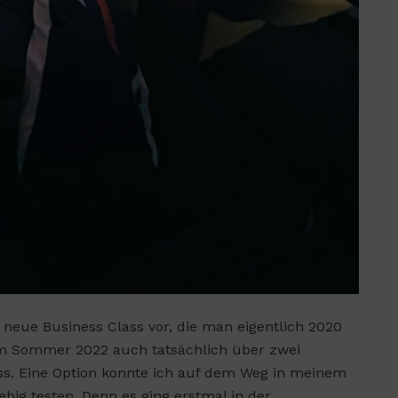
 neue Business Class vor, die man eigentlich 2020
sem Sommer 2022 auch tatsächlich über zwei
ss. Eine Option konnte ich auf dem Weg in meinem
ig testen. Denn es ging erstmal in der