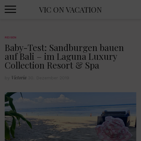
Skip
VIC ON VACATION
to
content
REISEN
Baby-Test: Sandburgen bauen
auf Bali – im Laguna Luxury
Collection Resort & Spa
Victoria
by
30. Dezember 2019