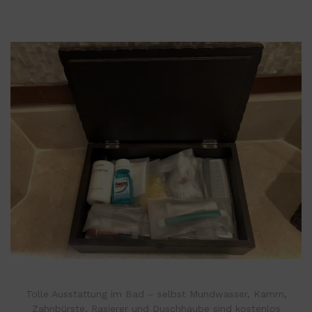
Tolle Ausstattung im Bad – selbst Mundwasser, Kamm,
Zahnbürste, Rasierer und Duschhaube sind kostenlos