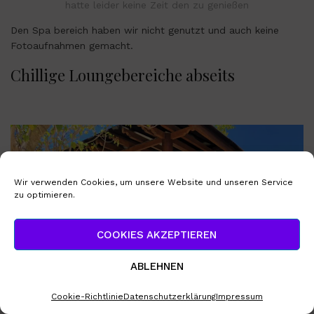
hatte leider keine Zeit den zu genießen
Den Spa bereich haben wir nicht genutzt und auch keine
Fotoaufnahmen gemacht.
Chillige Loungebereiche abseits
Wir verwenden Cookies, um unsere Website und unseren Service
zu optimieren.
COOKIES AKZEPTIEREN
ABLEHNEN
Cookie-Richtlinie
Datenschutzerklärung
Impressum