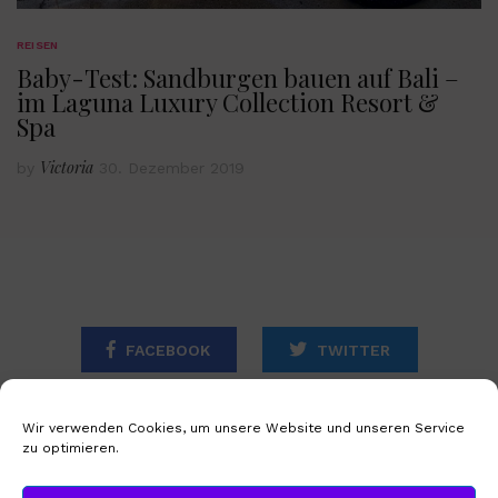
REISEN
Baby-Test: Sandburgen bauen auf Bali –
im Laguna Luxury Collection Resort &
Spa
Victoria
by
30. Dezember 2019
FACEBOOK
TWITTER
INSTAGRAM
Wir verwenden Cookies, um unsere Website und unseren Service
zu optimieren.
STARTSEITE
IMPRESSUM