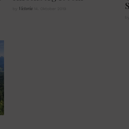
S
Victoria
by
14. Oktober 2019
b