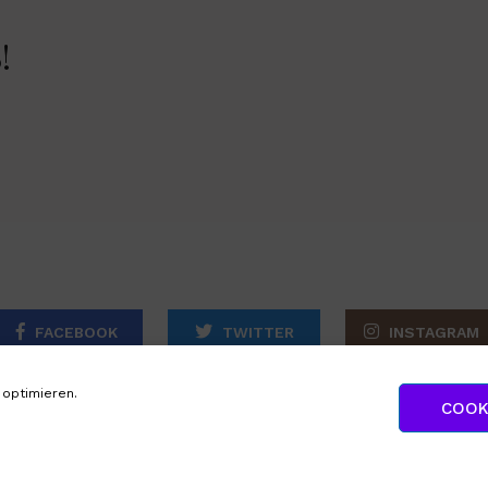
!
FACEBOOK
TWITTER
INSTAGRAM
optimieren.
COOK
ITE
IMPRESSUM
DATENSCHUTZERKLÄRUNG
COOKIE-RI
Made with ♥ in München