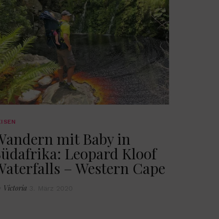
EISEN
Wandern mit Baby in
üdafrika: Leopard Kloof
Waterfalls – Western Cape
Victoria
y
3. März 2020