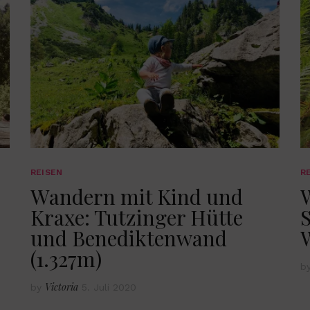
REISEN
R
Wandern mit Kind und
Kraxe: Tutzinger Hütte
S
und Benediktenwand
(1.327m)
b
Victoria
by
5. Juli 2020