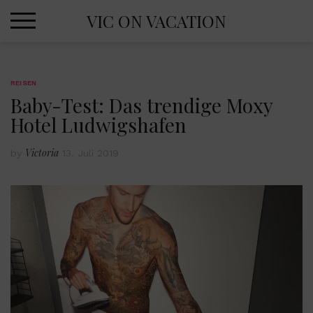
Skip
VIC ON VACATION
to
content
REISEN
Baby-Test: Das trendige Moxy
Hotel Ludwigshafen
Victoria
by
13. Juli 2019