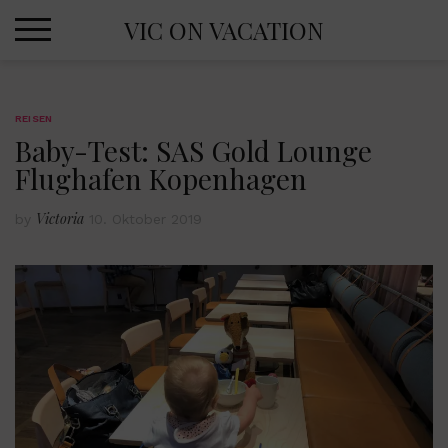
Skip
VIC ON VACATION
to
content
REISEN
Baby-Test: SAS Gold Lounge
Flughafen Kopenhagen
Victoria
by
10. Oktober 2019