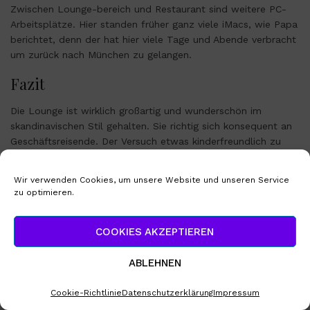
Zwischen Lounge-bereich und Restaurant sind weitere PC-
Arbeitsplätze. Hier standen früher ganz viele iMacs, wie Papa
berichtet, denn der hat hier viele Tage und Abende verbracht
um zurück nach München zu gelangen.
Fazit
Die Lounge ist wirklich großartig und wunderschön im
skandinavischen Stil gehalten. Sie richtig sich konsequent an
Geschäftsreisende. Der Versuch etwas kinderfreundlich zu
sein könnte man optimieren. Mit dem einen Kinderzimmer ist
schon ein guter Schritt gemacht, aber kindgerecht
Wir verwenden Cookies, um unsere Website und unseren Service
ausgestattet ist es nicht. Die Wickelklappe ist für kleinste
zu optimieren.
Babies geeignet, die sich noch nicht herumdrehen. Aber es
gibt im Restaurantbereich viele Kinderstühle, so dass man
COOKIES AKZEPTIEREN
gut gefüttert werden kann.
Also schaut selbst vorbei und genießt Euer Frühstück. Wir
ABLEHNEN
haben es.
Cookie-Richtlinie
Datenschutzerklärung
Impressum
Bis dann, Deine Vic!