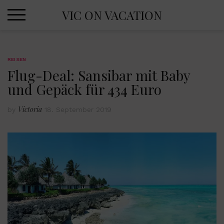
Skip
VIC ON VACATION
to
content
REISEN
Flug-Deal: Sansibar mit Baby
und Gepäck für 434 Euro
Victoria
by
18. September 2019