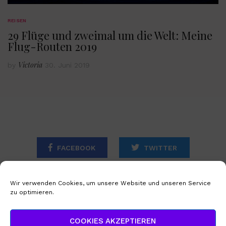
REISEN
29 Flüge und zweimal um die Welt: Meine
Flug-Routen 2019
Victoria
by
30. Juni 2019
FACEBOOK
TWITTER
INSTAGRAM
Wir verwenden Cookies, um unsere Website und unseren Service
zu optimieren.
STARTSEITE
IMPRESSUM
COOKIES AKZEPTIEREN