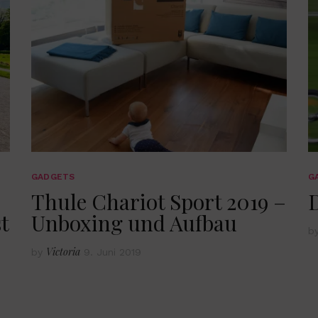
GADGETS
G
Thule Chariot Sport 2019 –
D
t
Unboxing und Aufbau
b
Victoria
by
9. Juni 2019