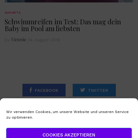
GADGETS
Schwimmreifen im Test: Das mag dein
Baby im Pool am liebsten
Victoria
by
24. August 2019
FACEBOOK
TWITTER
INSTAGRAM
Wir verwenden Cookies, um unsere Website und unseren Service
zu optimieren.
STARTSEITE
IMPRESSUM
COOKIES AKZEPTIEREN