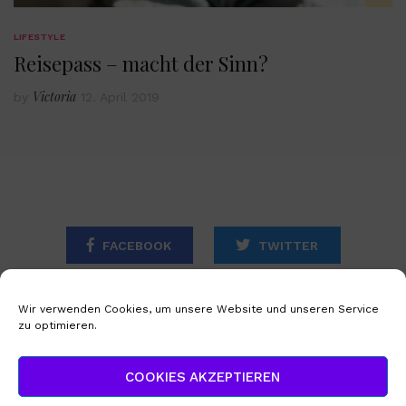
LIFESTYLE
Reisepass – macht der Sinn?
Victoria
by
12. April 2019
FACEBOOK
TWITTER
INSTAGRAM
Wir verwenden Cookies, um unsere Website und unseren Service
zu optimieren.
STARTSEITE
IMPRESSUM
COOKIES AKZEPTIEREN
DATENSCHUTZERKLÄRUNG
COOKIE-RICHTLINIE