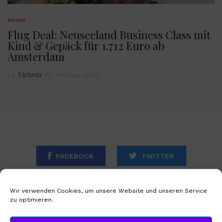
REISEN
Flug Deal: Neuseeland Business Class mit
Kind & Gepäck für 1.712 Euro ab
Amsterdam
Victoria
by
10. Februar 2020
FACEBOOK
TWITTER
INSTAGRAM
Wir verwenden Cookies, um unsere Website und unseren Service
zu optimieren.
STARTSEITE
IMPRESSUM