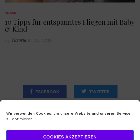
REISEN
10 Tipps für entspanntes Fliegen mit Baby
& Kind
Victoria
by
8. Mai 2019
FACEBOOK
TWITTER
INSTAGRAM
Wir verwenden Cookies, um unsere Website und unseren Service
zu optimieren.
STARTSEITE
IMPRESSUM
COOKIES AKZEPTIEREN