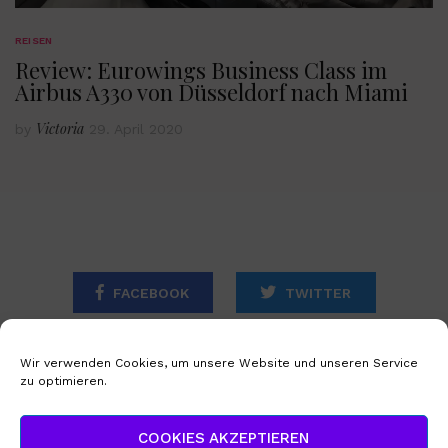
REISEN
Review: Eurowings Business Class im
Airbus A330 von Düsseldorf nach Miami
Victoria
by
29. April 2020
FACEBOOK
TWITTER
INSTAGRAM
Wir verwenden Cookies, um unsere Website und unseren Service
zu optimieren.
STARTSEITE
IMPRESSUM
COOKIES AKZEPTIEREN