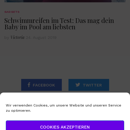
GADGETS
Schwimmreifen im Test: Das mag dein
Baby im Pool am liebsten
Victoria
by
24. August 2019
FACEBOOK
TWITTER
INSTAGRAM
Wir verwenden Cookies, um unsere Website und unseren Service
zu optimieren.
STARTSEITE
IMPRESSUM
COOKIES AKZEPTIEREN