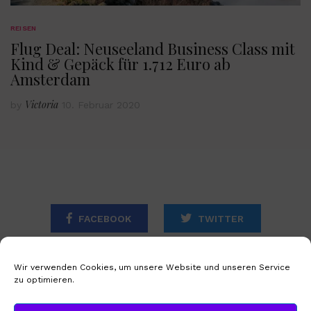
REISEN
Flug Deal: Neuseeland Business Class mit
Kind & Gepäck für 1.712 Euro ab
Amsterdam
Victoria
by
10. Februar 2020
FACEBOOK
TWITTER
INSTAGRAM
Wir verwenden Cookies, um unsere Website und unseren Service
zu optimieren.
STARTSEITE
IMPRESSUM