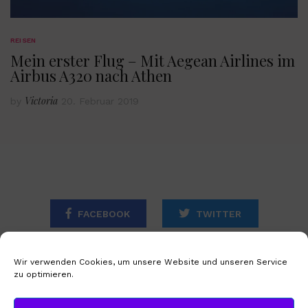
REISEN
Mein erster Flug – Mit Aegean Airlines im
Airbus A320 nach Athen
Victoria
by
20. Februar 2019
FACEBOOK
TWITTER
INSTAGRAM
Wir verwenden Cookies, um unsere Website und unseren Service
zu optimieren.
STARTSEITE
IMPRESSUM