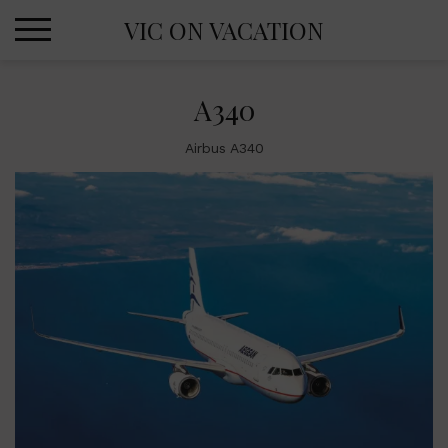
Skip
VIC ON VACATION
to
content
A340
Airbus A340