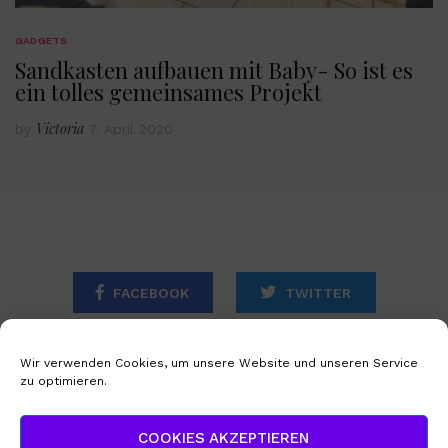
GADGETS
Sandkasten aufbauen mit Baby- So ist es
ein tolles gemeinsames Projekt
Victoria
by
7. April 2020
FACEBOOK
TWITTER
INSTAGRAM
Wir verwenden Cookies, um unsere Website und unseren Service
zu optimieren.
STARTSEITE
IMPRESSUM
COOKIES AKZEPTIEREN