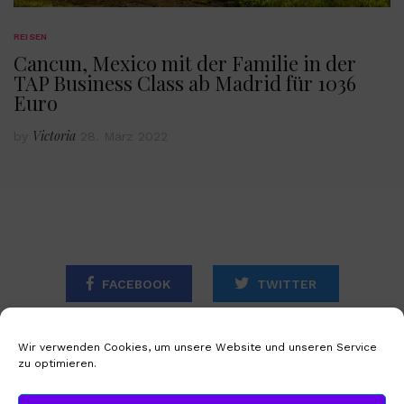
REISEN
Cancun, Mexico mit der Familie in der
TAP Business Class ab Madrid für 1036
Euro
Victoria
by
28. März 2022
FACEBOOK
TWITTER
INSTAGRAM
Wir verwenden Cookies, um unsere Website und unseren Service
zu optimieren.
STARTSEITE
IMPRESSUM