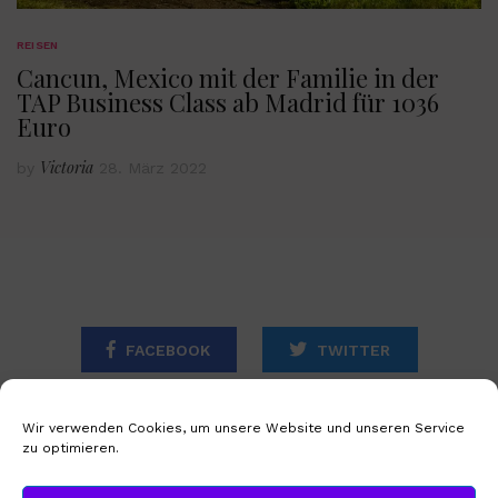
REISEN
Cancun, Mexico mit der Familie in der
TAP Business Class ab Madrid für 1036
Euro
Victoria
by
28. März 2022
FACEBOOK
TWITTER
INSTAGRAM
Wir verwenden Cookies, um unsere Website und unseren Service
zu optimieren.
STARTSEITE
IMPRESSUM