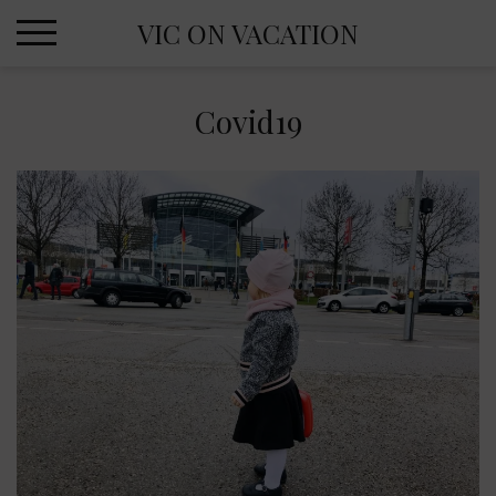
Skip
VIC ON VACATION
to
content
Covid19