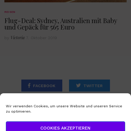
REISEN
Flug-Deal: Sydney, Australien mit Baby
und Gepäck für 565 Euro
Victoria
by
7. Oktober 2019
FACEBOOK
TWITTER
INSTAGRAM
Wir verwenden Cookies, um unsere Website und unseren Service
zu optimieren.
STARTSEITE
IMPRESSUM
COOKIES AKZEPTIEREN