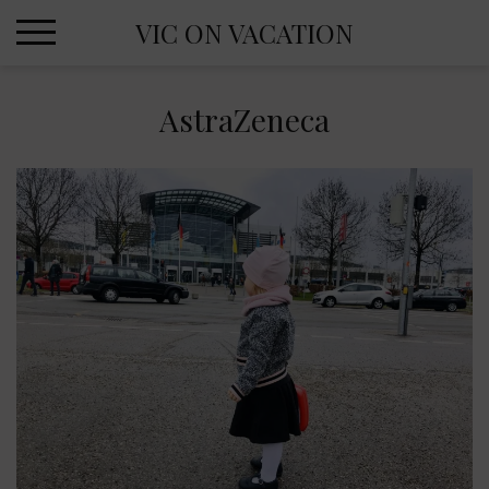
Skip
VIC ON VACATION
to
content
AstraZeneca