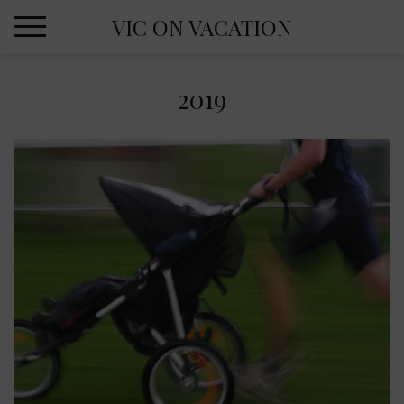
Skip
VIC ON VACATION
to
content
2019